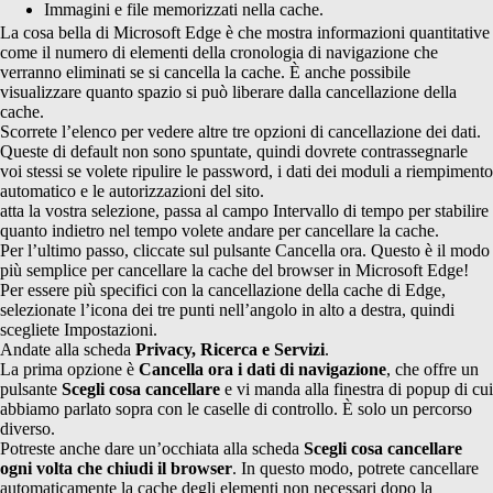
Immagini e file memorizzati nella cache.
La cosa bella di Microsoft Edge è che mostra informazioni quantitative
come il numero di elementi della cronologia di navigazione che
verranno eliminati se si cancella la cache. È anche possibile
visualizzare quanto spazio si può liberare dalla cancellazione della
cache.
Scorrete l’elenco per vedere altre tre opzioni di cancellazione dei dati.
Queste di default non sono spuntate, quindi dovrete contrassegnarle
voi stessi se volete ripulire le password, i dati dei moduli a riempimento
automatico e le autorizzazioni del sito.
atta la vostra selezione, passa al campo Intervallo di tempo per stabilire
quanto indietro nel tempo volete andare per cancellare la cache.
Per l’ultimo passo, cliccate sul pulsante Cancella ora. Questo è il modo
più semplice per cancellare la cache del browser in Microsoft Edge!
Per essere più specifici con la cancellazione della cache di Edge,
selezionate l’icona dei tre punti nell’angolo in alto a destra, quindi
scegliete Impostazioni.
Andate alla scheda
Privacy, Ricerca e Servizi
.
La prima opzione è
Cancella ora i dati di navigazione
, che offre un
pulsante
Scegli cosa cancellare
e vi manda alla finestra di popup di cui
abbiamo parlato sopra con le caselle di controllo. È solo un percorso
diverso.
Potreste anche dare un’occhiata alla scheda
Scegli cosa cancellare
ogni volta che chiudi il browser
. In questo modo, potrete cancellare
automaticamente la cache degli elementi non necessari dopo la