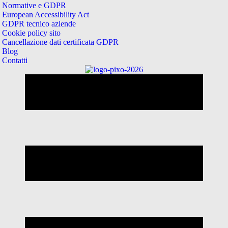
Normative e GDPR
European Accessibility Act
GDPR tecnico aziende
Cookie policy sito
Cancellazione dati certificata GDPR
Blog
Contatti