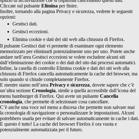
spazio di archiviazione che si risparmia cancellando questi dati.
Cliccate sul pulsante
Elimina
per finire.
Inoltre, tornando alla pagina Privacy e sicurezza, vedrete le seguenti
opzioni:
Gestisci dati.
Gestisci eccezioni.
Elimina cookie e dati dei siti web alla chiusura di Firefox.
Il pulsante Gestisci dati vi permette di esaminare ogni elemento
memorizzato per eliminarli potenzialmente uno per uno. Potete anche
andare nell’area Gestisci eccezioni se volete escludere alcuni siti
dall’eliminazione dei cookie o dei dati del sito dai processi automatici.
Infine, la casella di controllo Elimina cookie e dati dei siti web alla
chiusura di Firefox cancella automaticamente la cache del browser, ma
solo quando si chiude completamente Firefox.
E mentre siamo nell’area
Privacy e sicurezza
, dovete sapere che c’è
un’altra sezione
Cronologia
, simile a quella accessibile dall’icona del
menu hamburger di Firefox. Qui avete un pulsante
Cancella
cronologia
, che permette di selezionare cosa cancellare.
C’è anche una voce nel menu a discesa che permette non salvare mai
la cronologia di navigazione o personalizzare le impostazioni. Alcuni
potrebbero usarla per evitare di salvare automaticamente in cache i dati.
E questo è tutto! La cache del browser Firefox è ora vuota e
potenzialmente automatizzata per il futuro.