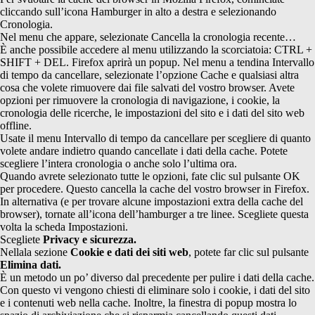
cliccando sull’icona Hamburger in alto a destra e selezionando
Cronologia.
Nel menu che appare, selezionate Cancella la cronologia recente…
È anche possibile accedere al menu utilizzando la scorciatoia: CTRL +
SHIFT + DEL. Firefox aprirà un popup. Nel menu a tendina Intervallo
di tempo da cancellare, selezionate l’opzione Cache e qualsiasi altra
cosa che volete rimuovere dai file salvati del vostro browser. Avete
opzioni per rimuovere la cronologia di navigazione, i cookie, la
cronologia delle ricerche, le impostazioni del sito e i dati del sito web
offline.
Usate il menu Intervallo di tempo da cancellare per scegliere di quanto
volete andare indietro quando cancellate i dati della cache. Potete
scegliere l’intera cronologia o anche solo l’ultima ora.
Quando avrete selezionato tutte le opzioni, fate clic sul pulsante OK
per procedere. Questo cancella la cache del vostro browser in Firefox.
In alternativa (e per trovare alcune impostazioni extra della cache del
browser), tornate all’icona dell’hamburger a tre linee. Scegliete questa
volta la scheda Impostazioni.
Scegliete
Privacy e sicurezza.
Nellala sezione
Cookie e dati dei siti web
, potete far clic sul pulsante
Elimina dati.
È un metodo un po’ diverso dal precedente per pulire i dati della cache.
Con questo vi vengono chiesti di eliminare solo i cookie, i dati del sito
e i contenuti web nella cache. Inoltre, la finestra di popup mostra lo