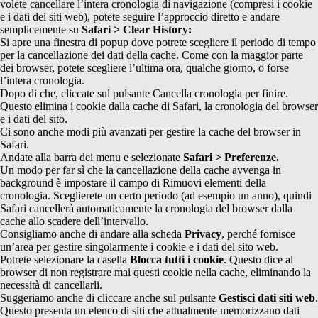
volete cancellare l’intera cronologia di navigazione (compresi i cookie
e i dati dei siti web), potete seguire l’approccio diretto e andare
semplicemente su
Safari > Clear History:
Si apre una finestra di popup dove potrete scegliere il periodo di tempo
per la cancellazione dei dati della cache. Come con la maggior parte
dei browser, potete scegliere l’ultima ora, qualche giorno, o forse
l’intera cronologia.
Dopo di che, cliccate sul pulsante Cancella cronologia per finire.
Questo elimina i cookie dalla cache di Safari, la cronologia del browser
e i dati del sito.
Ci sono anche modi più avanzati per gestire la cache del browser in
Safari.
Andate alla barra dei menu e selezionate
Safari > Preferenze.
Un modo per far sì che la cancellazione della cache avvenga in
background è impostare il campo di Rimuovi elementi della
cronologia. Sceglierete un certo periodo (ad esempio un anno), quindi
Safari cancellerà automaticamente la cronologia del browser dalla
cache allo scadere dell’intervallo.
Consigliamo anche di andare alla scheda
Privacy
, perché fornisce
un’area per gestire singolarmente i cookie e i dati del sito web.
Potrete selezionare la casella
Blocca tutti i cookie
. Questo dice al
browser di non registrare mai questi cookie nella cache, eliminando la
necessità di cancellarli.
Suggeriamo anche di cliccare anche sul pulsante
Gestisci dati siti web
.
Questo presenta un elenco di siti che attualmente memorizzano dati